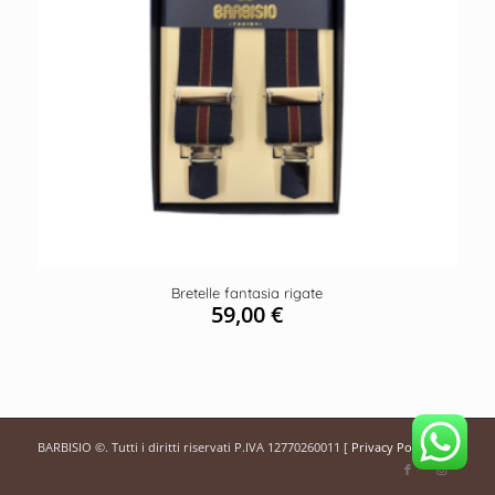
Bretelle fantasia rigate
59,00
€
BARBISIO ©. Tutti i diritti riservati P.IVA 12770260011 [
Privacy Policy
]