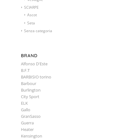
SCIARPE
Ascot
Seta
Senza categoria
BRAND
Alfonso D'Este
B.F.T
BARBISIO torino
Barbour
Burlington
City Sport
ELK
Gallo
GranSasso
Guerra
Heater
Kensington