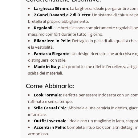
Larghezza 36 mm
: La larghezza ideale per garantire co
2 Ganci Davanti e 2 di Dietro
: Un sistema di chiusura p
bretella al proprio abbigliamento.
Regolabili
: Le bretelle sono completamente regolabili pe
massimo comfort durante tutto il giorno.
Bilanciere in Pelle
: Dettaglio in pelle di alta qualità ch
e la vestibilità.
Fantasia Elegante
: Un design ricercato che arricchisce o
distinguersi con stile.
Made in Italy
: Un prodotto che riflette l’eccellenza artigi
scelta dei materiali.
Come Abbinarla:
Look Formale
: Perfetta per essere indossata con un comp
raffinato e senza tempo.
Stile Casual Chic
: Abbinala a una camicia in denim, giac
informale.
Outfit Invernale
: Ideale con un maglione in lana, cappo
Accenti in Pelle
: Completa il tuo look con altri dettagli
armonioso.