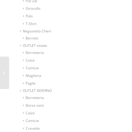
Full Zip
Girocollo
Polo
T-Shirt
Negozietto Chieri
Berretti
OUTLET estate
Berretteria
Calze
Ombrello NERO di
Camicie
nylon con manico in
Maglieria
legno
Paglie
OUTLET INVERNO
Berretteria
Borse zaini
Calze
Camicie
Cravatte