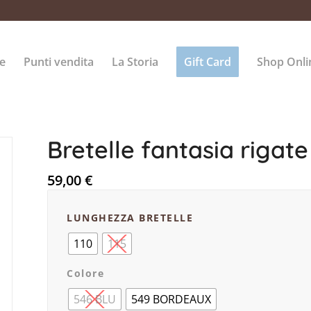
e
Punti vendita
La Storia
Gift Card
Shop Onli
Bretelle fantasia rigate
59,00
€
LUNGHEZZA BRETELLE
110
115
Colore
546 BLU
549 BORDEAUX