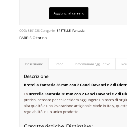
Aggiungi al carrello
COD:
8101228
Categorie:
BRETELLE
,
Fantasia
BARBISIO torino
Descrizione
Brand
Informazioni aggiuntive
Rec
Descrizione
Bretella Fantasia 36 mm con 2 Ganci Davanti e 2 di Dietro
La
Bretella Fantasia 36 mm con 2 Ganci Davanti e 2 di Die
pratico, pensato per chi desidera aggiungere un tocco di origin
alta qualità e una lavorazione artigianale Made in Italy, questa
regolabilità in un unico prodotto.
Caratteristiche Distintive: