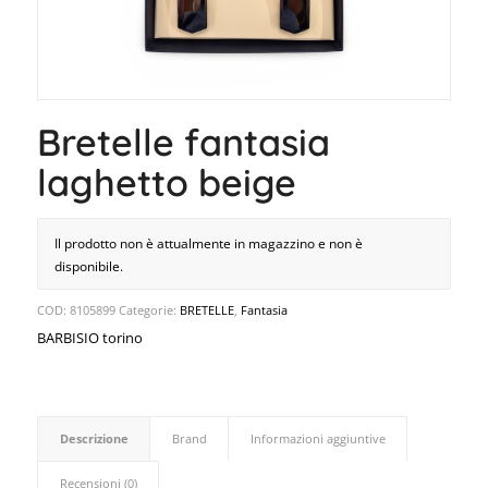
Bretelle fantasia
laghetto beige
Il prodotto non è attualmente in magazzino e non è
disponibile.
COD:
8105899
Categorie:
BRETELLE
,
Fantasia
BARBISIO torino
Descrizione
Brand
Informazioni aggiuntive
Recensioni (0)