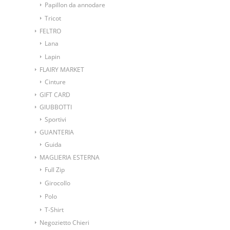
Papillon da annodare
Tricot
FELTRO
Lana
Lapin
FLAIRY MARKET
Cinture
GIFT CARD
GIUBBOTTI
Sportivi
GUANTERIA
Guida
MAGLIERIA ESTERNA
Full Zip
Girocollo
Polo
T-Shirt
Negozietto Chieri