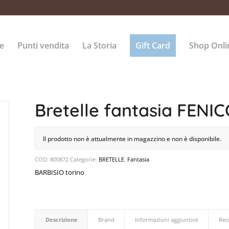
e
Punti vendita
La Storia
Gift Card
Shop Onli
Bretelle fantasia FENI
Il prodotto non è attualmente in magazzino e non è disponibile.
COD:
800872
Categorie:
BRETELLE
,
Fantasia
BARBISIO torino
Descrizione
Brand
Informazioni aggiuntive
Rec