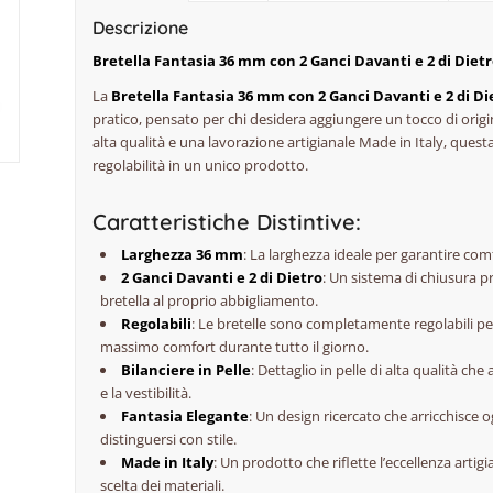
Descrizione
Bretella Fantasia 36 mm con 2 Ganci Davanti e 2 di Dietro
La
Bretella Fantasia 36 mm con 2 Ganci Davanti e 2 di Die
pratico, pensato per chi desidera aggiungere un tocco di origin
alta qualità e una lavorazione artigianale Made in Italy, questa
regolabilità in un unico prodotto.
Caratteristiche Distintive:
Larghezza 36 mm
: La larghezza ideale per garantire co
2 Ganci Davanti e 2 di Dietro
: Un sistema di chiusura p
bretella al proprio abbigliamento.
Regolabili
: Le bretelle sono completamente regolabili pe
massimo comfort durante tutto il giorno.
Bilanciere in Pelle
: Dettaglio in pelle di alta qualità ch
e la vestibilità.
Fantasia Elegante
: Un design ricercato che arricchisce o
distinguersi con stile.
Made in Italy
: Un prodotto che riflette l’eccellenza artigi
scelta dei materiali.