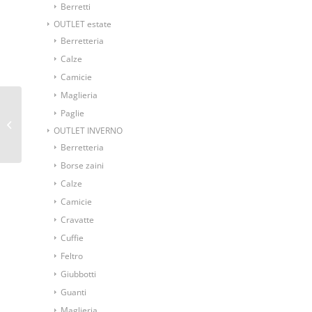
Berretti
OUTLET estate
Berretteria
Calze
Camicie
Maglieria
Paglie
Bretelle fantasia Esche
OUTLET INVERNO
Berretteria
Borse zaini
Calze
Camicie
Cravatte
Cuffie
Feltro
Giubbotti
Guanti
Maglieria