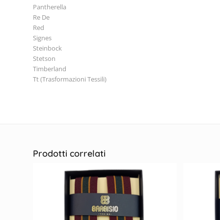
Pantherella
Re De
Red
Signes
Steinbock
Stetson
Timberland
Tt (Trasformazioni Tessili)
Prodotti correlati