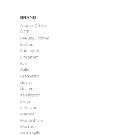
BRAND
Alfonso D'Este
B.F.T
BARBISIO torino
Barbour
Burlington
City Sport
ELK
Gallo
GranSasso
Guerra
Heater
Kensington
Lierys
Lorenzoni
Marone
Montechiaro
Mucros
North Sails