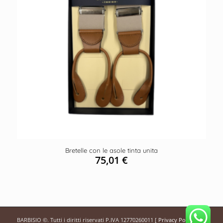
Bretelle con le asole tinta unita
75,01
€
BARBISIO ©. Tutti i diritti riservati P.IVA 12770260011 [
Privacy Policy
]