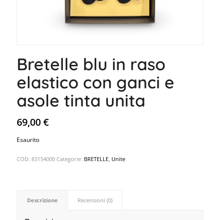
Bretelle blu in raso
elastico con ganci e
asole tinta unita
69,00
€
Esaurito
COD:
83154000
Categorie:
BRETELLE
,
Unite
Descrizione
Recensioni (0)