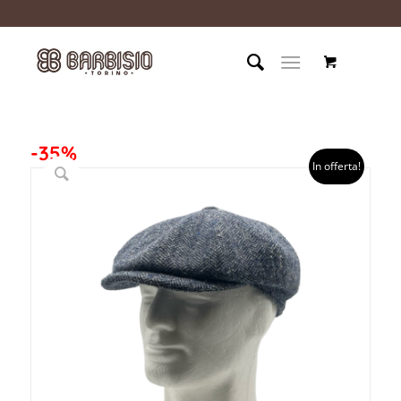
-35%
In offerta!