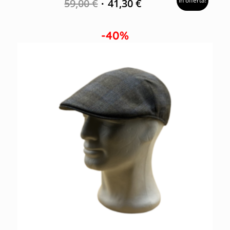
In offerta!
59,00
€
41,30
€
-40%