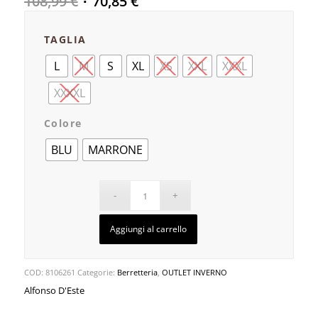
108,99
€
70,85
€
TAGLIA
L
M
S
XL
XS
XXL
XXXL
XXXXL
Colore
BLU
MARRONE
Aggiungi al carrello
COD:
8106261
Categorie:
Berretteria
,
OUTLET INVERNO
Alfonso D'Este