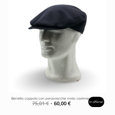
Berretto coppola con paraorecchie misto cashmere
In offerta!
75,01
€
60,00
€