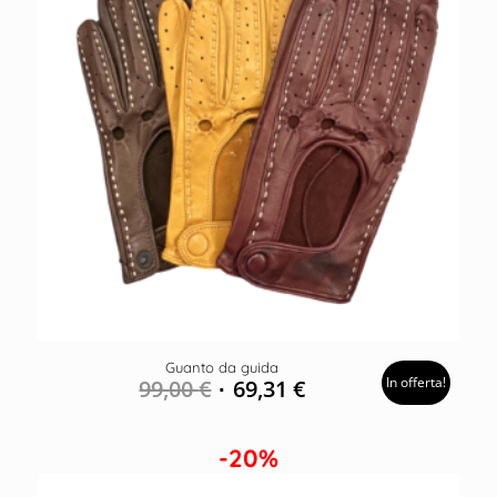
Guanto da guida
In offerta!
99,00
€
69,31
€
-20%