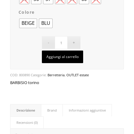
Colore
BEIGE
BLU
Aggiungi al carrello
COD:
800890
Categorie:
Berretteria
,
OUTLET estate
BARBISIO torino
Descrizione
Brand
Informazioni aggiuntive
Recensioni (0)