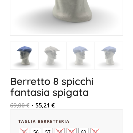
Berretto 8 spicchi
fantasia spigata
69,00
€
55,21
€
TAGLIA BERRETTERIA
55
56
57
58
59
60
61