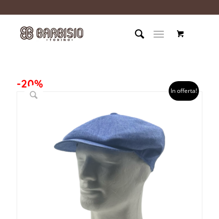
-20%
In offerta!