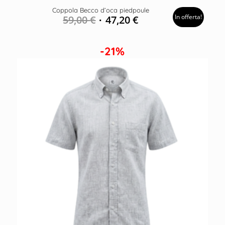
Coppola Becco d’oca piedpoule
In offerta!
59,00
€
47,20
€
-21%