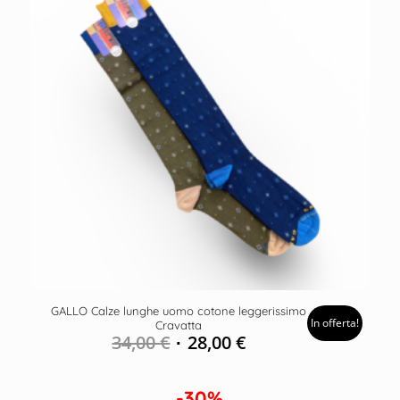
GALLO Calze lunghe uomo cotone leggerissimo
In offerta!
Cravatta
34,00
€
28,00
€
-30%