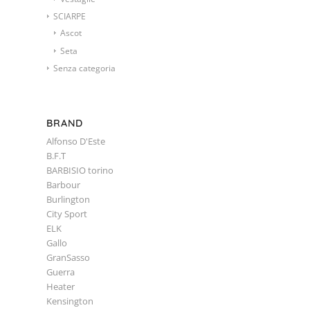
SCIARPE
Ascot
Seta
Senza categoria
BRAND
Alfonso D'Este
B.F.T
BARBISIO torino
Barbour
Burlington
City Sport
ELK
Gallo
GranSasso
Guerra
Heater
Kensington