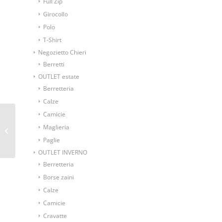
Full Zip
Girocollo
Polo
T-Shirt
Negozietto Chieri
Berretti
OUTLET estate
Berretteria
Calze
Camicie
Becco d’oca tinta unita
Maglieria
blu
Paglie
OUTLET INVERNO
Berretteria
Borse zaini
Calze
Camicie
Cravatte