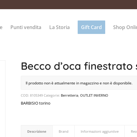
e
Punti vendita
La Storia
Gift Card
Shop Onli
Becco d’oca finestrato s
Il prodotto non è attualmente in magazzino e non è disponibile.
COD:
8105349
Categorie:
Berretteria
,
OUTLET INVERNO
BARBISIO torino
Descrizione
Brand
Informazioni aggiuntive
Rec