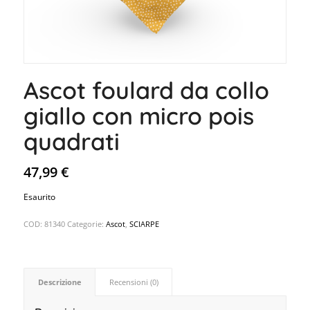
Ascot foulard da collo
giallo con micro pois
quadrati
47,99
€
Esaurito
COD:
81340
Categorie:
Ascot
,
SCIARPE
Descrizione
Recensioni (0)