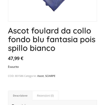
Ascot foulard da collo
fondo blu fantasia pois
spillo bianco
47,99
€
Esaurito
COD:
801586
Categorie:
Ascot
,
SCIARPE
Descrizione
Recensioni (0)