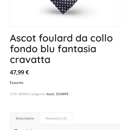
Ascot foulard da collo
fondo blu fantasia
cravatta
47,99
€
Esaurito
COD:
800943
Categorie:
Ascot
,
SCIARPE
Descrizione
Recensioni (0)