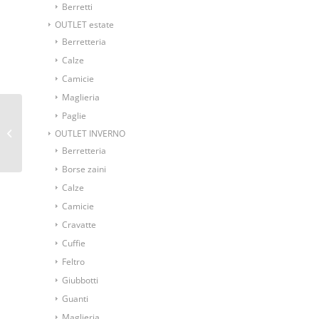
Berretti
OUTLET estate
Berretteria
Calze
Camicie
Maglieria
Paglie
Ascot foulard da collo
fantasia geometrica
OUTLET INVERNO
spaziale fondo rosso
Berretteria
Borse zaini
Calze
Camicie
Cravatte
Cuffie
Feltro
Giubbotti
Guanti
Maglieria