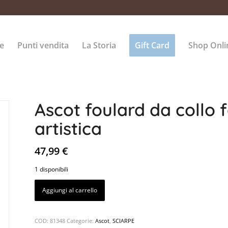
e
Punti vendita
La Storia
Gift Card
Shop Onli
Ascot foulard da collo 
artistica
47,99
€
1 disponibili
Aggiungi al carrello
COD:
81348
Categorie:
Ascot
,
SCIARPE