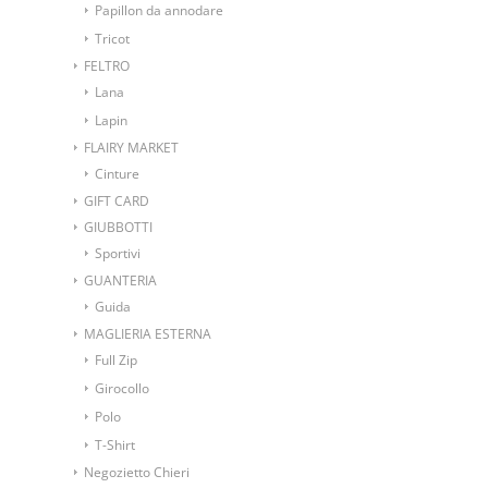
Papillon da annodare
Tricot
FELTRO
Lana
Lapin
FLAIRY MARKET
Cinture
GIFT CARD
GIUBBOTTI
Sportivi
GUANTERIA
Guida
MAGLIERIA ESTERNA
Full Zip
Girocollo
Polo
T-Shirt
Negozietto Chieri