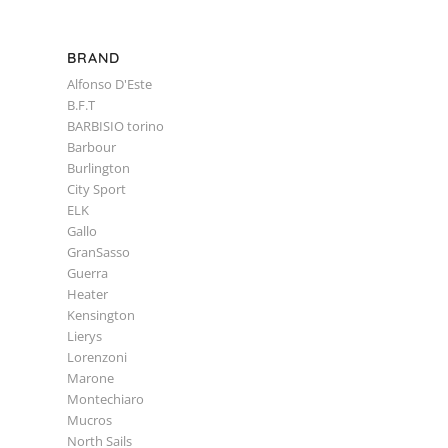
BRAND
Alfonso D'Este
B.F.T
BARBISIO torino
Barbour
Burlington
City Sport
ELK
Gallo
GranSasso
Guerra
Heater
Kensington
Lierys
Lorenzoni
Marone
Montechiaro
Mucros
North Sails